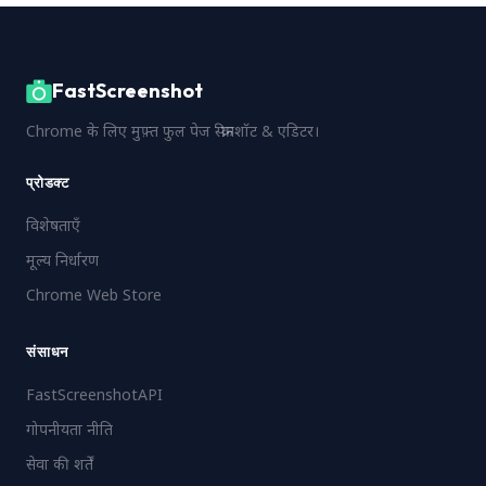
FastScreenshot
Chrome के लिए मुफ़्त फुल पेज स्क्रीनशॉट & एडिटर।
प्रोडक्ट
विशेषताएँ
मूल्य निर्धारण
Chrome Web Store
संसाधन
FastScreenshotAPI
गोपनीयता नीति
सेवा की शर्तें